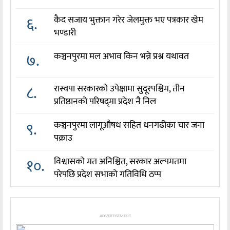
६.
कैद सजाय भुक्तान गरेर जेलमुक्त भए पत्रकार खेम
भण्डारी
७.
कञ्चनपुरमा मल अभाव किन भन्ने प्रश्न यथावत
८.
रास्वपा सरकारको उपेक्षामा सुदूरपश्चिम, तीन
प्रतिष्ठानको परिषद्‌मा प्रदेश नै निल
९.
कञ्चनपुरमा लागूऔषध सहित धनगढीका चार जना
पक्राउ
१०.
विश्वासको मत अनिश्चित, सरकार अल्पमतमा
परेपछि प्रदेश सभाको गतिविधि ठप्प
ADVERTISEMENT