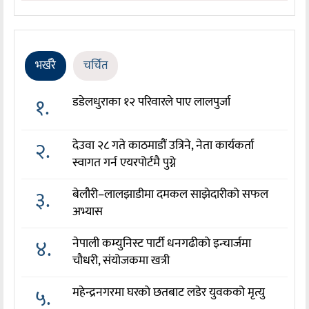
भर्खरै
चर्चित
१.
डडेलधुराका १२ परिवारले पाए लालपुर्जा
२.
देउवा २८ गते काठमाडौं उत्रिने, नेता कार्यकर्ता
स्वागत गर्न एयरपोर्टमै पुग्ने
३.
बेलौरी–लालझाडीमा दमकल साझेदारीको सफल
अभ्यास
४.
नेपाली कम्युनिस्ट पार्टी धनगढीको इन्चार्जमा
चौधरी, संयोजकमा खत्री
५.
महेन्द्रनगरमा घरको छतबाट लडेर युवकको मृत्यु