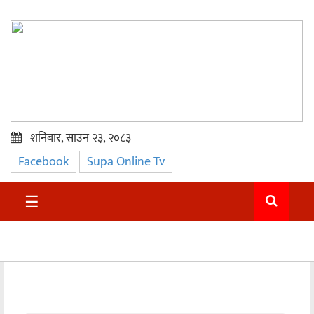
शनिबार, साउन २३, २०८३
Facebook
Supa Online Tv
प्रमुख
समाचार
☰
सुदुर
राजनीति
समाचार
अन्तराष्ट्रिय