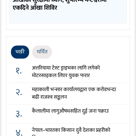
आँखाको सुरक्षामा ध्यान, शुभारम्भ मन्टेश्वरीमा
एकदिने आँखा शिविर
भर्खरै
चर्चित
१.
अत्तरियामा टेस्ट ड्राइभका लागि लगेको
मोटरसाइकल लिएर युवक फरार
२.
महाकाली भन्सार कार्यालयद्वारा एक करोडभन्दा
बढी राजस्व सङ्कलन
३.
कैलालीमा लागुऔषधसहित दुई जना पक्राउ
४.
नेपाल–भारतका किसान दुवै देशका प्रहरीको