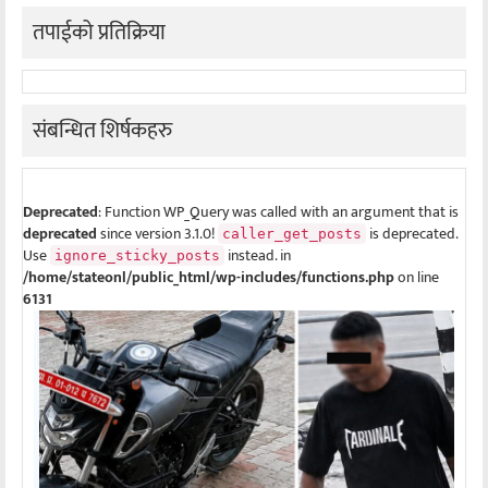
तपाईको प्रतिक्रिया
संबन्धित शिर्षकहरु
Deprecated
: Function WP_Query was called with an argument that is
deprecated
since version 3.1.0!
is deprecated.
caller_get_posts
Use
instead. in
ignore_sticky_posts
/home/stateonl/public_html/wp-includes/functions.php
on line
6131