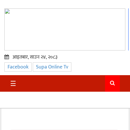
आइतबार, साउन २४, २०८३
Facebook
Supa Online Tv
प्रमुख
समाचार
☰
सुदुर
राजनीति
समाचार
अन्तराष्ट्रिय