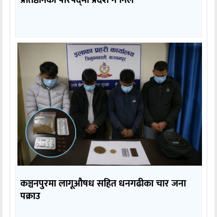
प्रतिष्ठानको परिषद्‌मा प्रदेश नै निल
कञ्चनपुरमा लागूऔषध सहित धनगढीका चार जना
पक्राउ