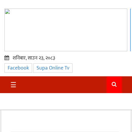
शनिबार, साउन २३, २०८३
Facebook
Supa Online Tv
प्रमुख
समाचार
☰
सुदुर
राजनीति
समाचार
अन्तराष्ट्रिय