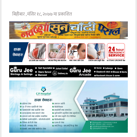
बिहीबार , मंसिर १८, २०७७ मा प्रकाशित