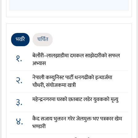
भर्खरै
चर्चित
१.
बेलौरी–लालझाडीमा दमकल साझेदारीको सफल
अभ्यास
२.
नेपाली कम्युनिस्ट पार्टी धनगढीको इन्चार्जमा
चौधरी, संयोजकमा खत्री
३.
महेन्द्रनगरमा घरको छतबाट लडेर युवकको मृत्यु
४.
कैद सजाय भुक्तान गरेर जेलमुक्त भए पत्रकार खेम
भण्डारी