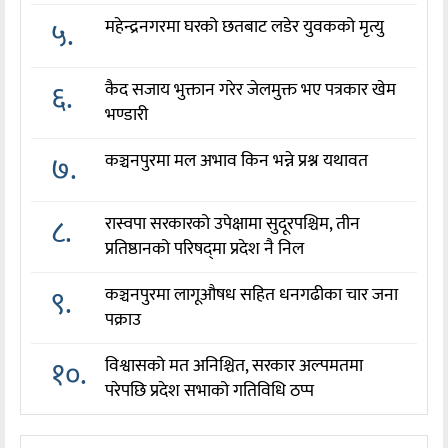
५.
महेन्द्रनगरमा घरको छतबाट लडेर युवकको मृत्यु
६.
कैद सजाय भुक्तान गरेर जेलमुक्त भए पत्रकार खेम
भण्डारी
७.
कञ्चनपुरमा मल अभाव किन भन्ने प्रश्न यथावत
८.
रास्वपा सरकारको उपेक्षामा सुदूरपश्चिम, तीन
प्रतिष्ठानको परिषद्‌मा प्रदेश नै निल
९.
कञ्चनपुरमा लागूऔषध सहित धनगढीका चार जना
पक्राउ
१०.
विश्वासको मत अनिश्चित, सरकार अल्पमतमा
परेपछि प्रदेश सभाको गतिविधि ठप्प