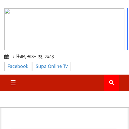
शनिबार, साउन २३, २०८३
Facebook
Supa Online Tv
प्रमुख
समाचार
☰
सुदुर
राजनीति
समाचार
अन्तराष्ट्रिय