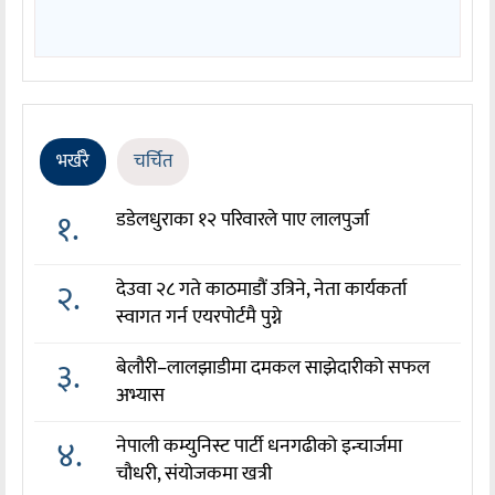
भर्खरै
चर्चित
१.
डडेलधुराका १२ परिवारले पाए लालपुर्जा
२.
देउवा २८ गते काठमाडौं उत्रिने, नेता कार्यकर्ता
स्वागत गर्न एयरपोर्टमै पुग्ने
३.
बेलौरी–लालझाडीमा दमकल साझेदारीको सफल
अभ्यास
४.
नेपाली कम्युनिस्ट पार्टी धनगढीको इन्चार्जमा
चौधरी, संयोजकमा खत्री