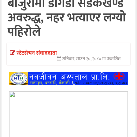
बाजुरामा डोगडी सडकखण्ड
अन्तर्वार्ता
अवरुद्ध, नहर भत्याएर लग्यो
अर्थ
पहिरोले
खेलकुद
मनोरञ्जन
स्टेटसेभन संवाददाता
शनिबार, साउन २०, २०८० मा प्रकाशित
अन्य