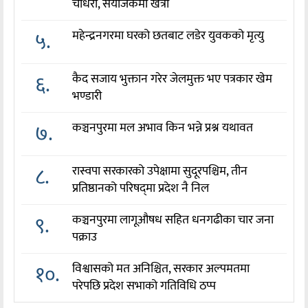
चौधरी, संयोजकमा खत्री
५.
महेन्द्रनगरमा घरको छतबाट लडेर युवकको मृत्यु
६.
कैद सजाय भुक्तान गरेर जेलमुक्त भए पत्रकार खेम
भण्डारी
७.
कञ्चनपुरमा मल अभाव किन भन्ने प्रश्न यथावत
८.
रास्वपा सरकारको उपेक्षामा सुदूरपश्चिम, तीन
प्रतिष्ठानको परिषद्‌मा प्रदेश नै निल
९.
कञ्चनपुरमा लागूऔषध सहित धनगढीका चार जना
पक्राउ
१०.
विश्वासको मत अनिश्चित, सरकार अल्पमतमा
परेपछि प्रदेश सभाको गतिविधि ठप्प