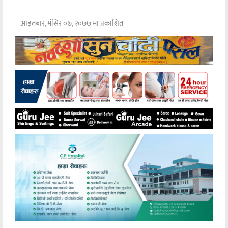
आइतबार, मंसिर ०७, २०७७ मा प्रकाशित