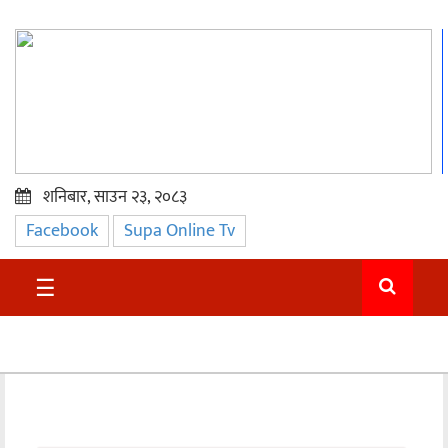
शनिबार, साउन २३, २०८३
Facebook
Supa Online Tv
प्रमुख
समाचार
☰
सुदुर
राजनीति
समाचार
अन्तराष्ट्रिय