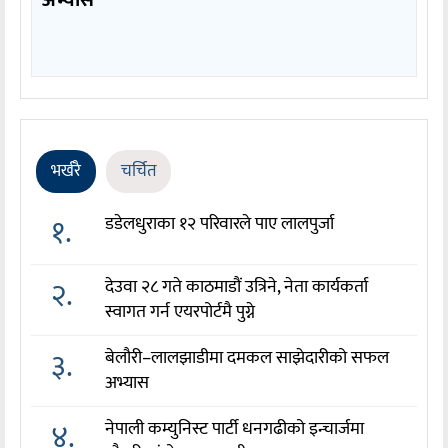
अभ्यास
भर्खरै
चर्चित
१.
डडेलधुराका १२ परिवारले पाए लालपुर्जा
२.
देउवा २८ गते काठमाडौं उत्रिने, नेता कार्यकर्ता
स्वागत गर्न एयरपोर्टमै पुग्ने
३.
बेलौरी–लालझाडीमा दमकल साझेदारीको सफल
अभ्यास
४.
नेपाली कम्युनिस्ट पार्टी धनगढीको इन्चार्जमा