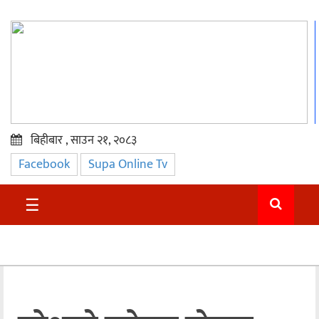
बिहीबार , साउन २१, २०८३
Facebook
Supa Online Tv
प्रमुख
समाचार
☰
सुदुर
राजनीति
समाचार
अन्तराष्ट्रिय