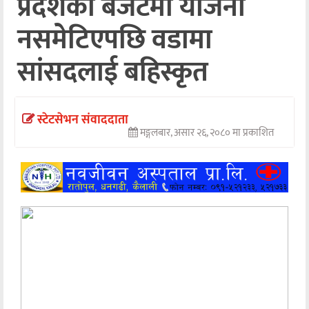
प्रदेशको बजेटमा योजना
अन्तर्वार्ता
नसमेटिएपछि वडामा
अर्थ
सांसदलाई बहिस्कृत
खेलकुद
मनोरञ्जन
स्टेटसेभन संवाददाता
मङ्गलबार, असार २६, २०८० मा प्रकाशित
अन्य