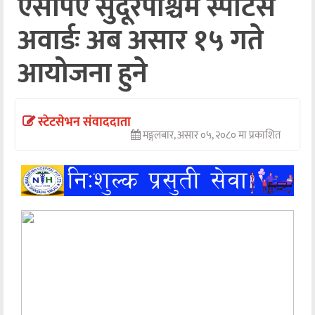
एसपिए सुदूरपश्चिम स्पोर्टस
अन्तर्वार्ता
अवार्डः अब असार १५ गते
अर्थ
आयोजना हुने
खेलकुद
मनोरञ्जन
स्टेटसेभन संवाददाता
मङ्गलबार, असार ०५, २०८० मा प्रकाशित
अन्य