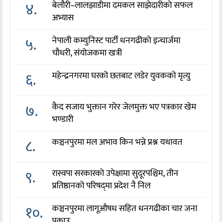
४.
बेलौरी–लालझाडीमा दमकल साझेदारीको सफल
अभ्यास
५.
नेपाली कम्युनिस्ट पार्टी धनगढीको इन्चार्जमा
चौधरी, संयोजकमा खत्री
६.
महेन्द्रनगरमा घरको छतबाट लडेर युवकको मृत्यु
७.
कैद सजाय भुक्तान गरेर जेलमुक्त भए पत्रकार खेम
भण्डारी
८.
कञ्चनपुरमा मल अभाव किन भन्ने प्रश्न यथावत
९.
रास्वपा सरकारको उपेक्षामा सुदूरपश्चिम, तीन
प्रतिष्ठानको परिषद्‌मा प्रदेश नै निल
१०.
कञ्चनपुरमा लागूऔषध सहित धनगढीका चार जना
पक्राउ