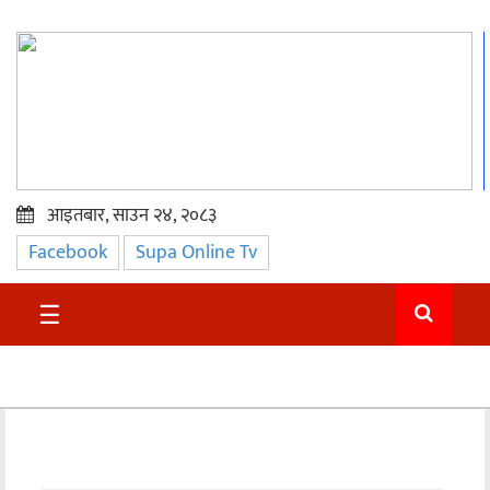
आइतबार, साउन २४, २०८३
Facebook
Supa Online Tv
प्रमुख
समाचार
☰
सुदुर
राजनीति
समाचार
अन्तराष्ट्रिय