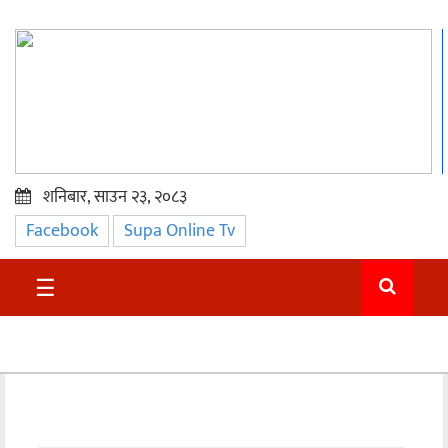
शनिबार, साउन २३, २०८३
Facebook
Supa Online Tv
प्रमुख
समाचार
☰
सुदुर
राजनीति
समाचार
अन्तराष्ट्रिय