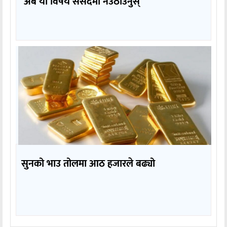
‘अब यो विषय संसदमा नउठाउनुस्’
सुनको भाउ तोलमा आठ हजारले बढ्यो