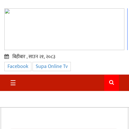
बिहीबार , साउन २१, २०८३
Facebook
Supa Online Tv
प्रमुख
समाचार
☰
सुदुर
राजनीति
समाचार
अन्तराष्ट्रिय