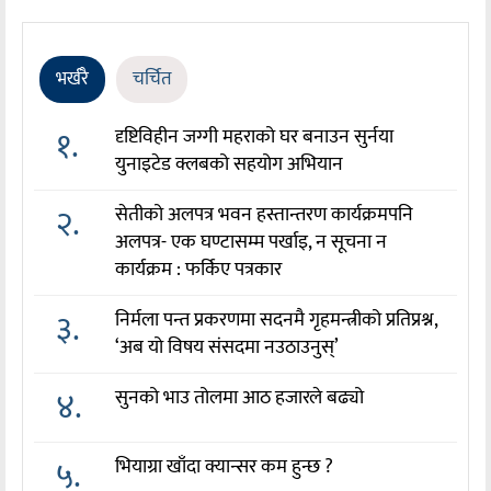
भर्खरै
चर्चित
१.
दृष्टिविहीन जग्गी महराको घर बनाउन सुर्नया
युनाइटेड क्लबको सहयोग अभियान
२.
सेतीको अलपत्र भवन हस्तान्तरण कार्यक्रमपनि
अलपत्र- एक घण्टासम्म पर्खाइ, न सूचना न
कार्यक्रम : फर्किए पत्रकार
३.
निर्मला पन्त प्रकरणमा सदनमै गृहमन्त्रीको प्रतिप्रश्न,
‘अब यो विषय संसदमा नउठाउनुस्’
४.
सुनको भाउ तोलमा आठ हजारले बढ्यो
५.
भियाग्रा खाँदा क्यान्सर कम हुन्छ ?