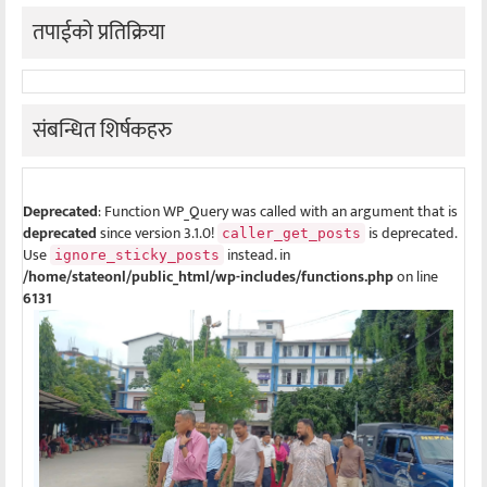
तपाईको प्रतिक्रिया
संबन्धित शिर्षकहरु
Deprecated
: Function WP_Query was called with an argument that is
deprecated
since version 3.1.0!
is deprecated.
caller_get_posts
Use
instead. in
ignore_sticky_posts
/home/stateonl/public_html/wp-includes/functions.php
on line
6131