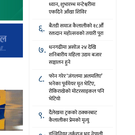
ध्यान, शुभारम्भ मन्टेश्वरीमा
एकदिने आँखा शिविर
६.
बैतडी समाज कैलालीको १८औँ
रक्तदान महोत्सवको तयारी पूरा
७.
धनगढीमा असोज २४ देखि
शनिबारीय महिला उद्यम बजार
सञ्चालन हुने
८.
फोन गरेर ‘जंगलमा अलमलिए’
भनेका पूर्वमेयर मृत भेटिए,
रोकिराखेको मोटरसाइकल पनि
भेटियो
९.
दैलेखमा ट्रकको ठक्करबाट
कैलालीका प्रेमको मृत्यु
इन्जिनियर तर्कराज भट्ट नेपाली