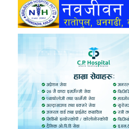
अन्तर्वार्ता
अर्थ
खेलकुद
मनोरञ्जन
अन्य