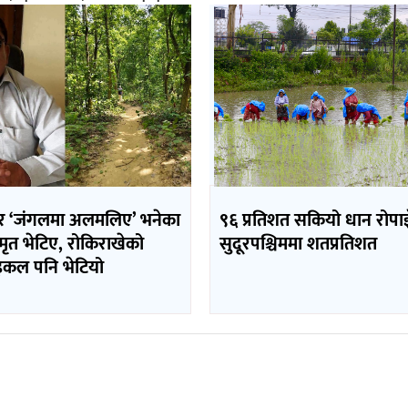
र ‘जंगलमा अलमलिए’ भनेका
९६ प्रतिशत सकियो धान रोपाइ
र मृत भेटिए, रोकिराखेको
सुदूरपश्चिममा शतप्रतिशत
कल पनि भेटियो