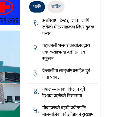
भर्खरै
चर्चित
१.
अत्तरियामा टेस्ट ड्राइभका लागि
लगेको मोटरसाइकल लिएर युवक
फरार
२.
महाकाली भन्सार कार्यालयद्वारा
एक करोडभन्दा बढी राजस्व
सङ्कलन
३.
कैलालीमा लागुऔषधसहित दुई
जना पक्राउ
४.
नेपाल–भारतका किसान दुवै
देशका प्रहरीको निसानामा
५.
मोबाइलको बढ्दो प्रयोगपछि
बालबालिकाको आँखाको सुरक्षामा