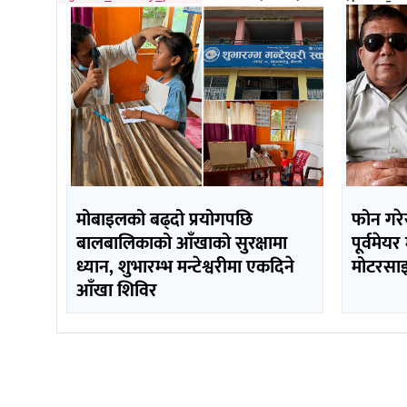
मोबाइलको बढ्दो प्रयोगपछि
फोन गरे
बालबालिकाको आँखाको सुरक्षामा
पूर्वमेय
ध्यान, शुभारम्भ मन्टेश्वरीमा एकदिने
मोटरसाइ
आँखा शिविर