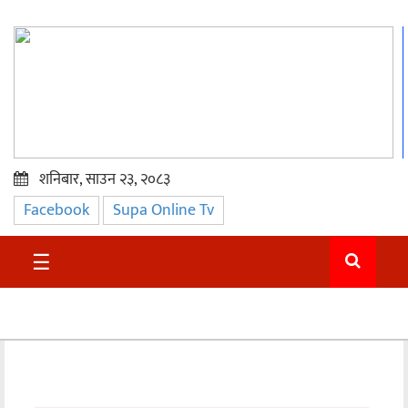
शनिबार, साउन २३, २०८३
Facebook
Supa Online Tv
प्रमुख
समाचार
☰
सुदुर
राजनीति
समाचार
अन्तराष्ट्रिय