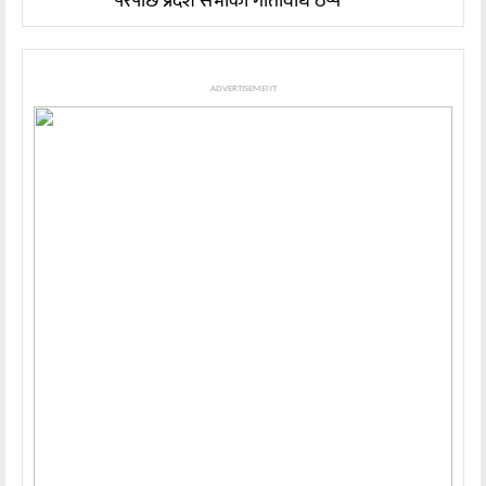
परेपछि प्रदेश सभाको गतिविधि ठप्प
ADVERTISEMENT