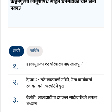
कञ्चनपुरमा लागूऔषध सहित धनगढीका चार जना
पक्राउ
भर्खरै
चर्चित
१.
डडेलधुराका १२ परिवारले पाए लालपुर्जा
२.
देउवा २८ गते काठमाडौं उत्रिने, नेता कार्यकर्ता
स्वागत गर्न एयरपोर्टमै पुग्ने
३.
बेलौरी–लालझाडीमा दमकल साझेदारीको सफल
अभ्यास