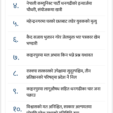
४.
नेपाली कम्युनिस्ट पार्टी धनगढीको इन्चार्जमा
चौधरी, संयोजकमा खत्री
५.
महेन्द्रनगरमा घरको छतबाट लडेर युवकको मृत्यु
६.
कैद सजाय भुक्तान गरेर जेलमुक्त भए पत्रकार खेम
भण्डारी
७.
कञ्चनपुरमा मल अभाव किन भन्ने प्रश्न यथावत
८.
रास्वपा सरकारको उपेक्षामा सुदूरपश्चिम, तीन
प्रतिष्ठानको परिषद्‌मा प्रदेश नै निल
९.
कञ्चनपुरमा लागूऔषध सहित धनगढीका चार जना
पक्राउ
१०.
विश्वासको मत अनिश्चित, सरकार अल्पमतमा