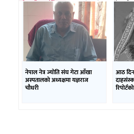
नेपाल नेत्र ज्योति संघ गेटा आँखा
आठ दिन
अस्पतालको अध्यक्षमा यज्ञराज
दाहसंस्क
चौधरी
रिपोर्टको