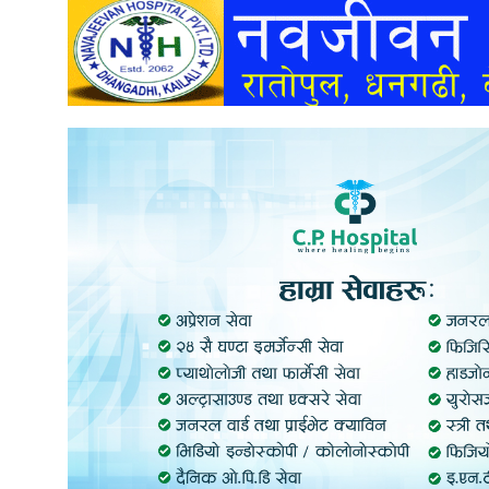
अन्तर्वार्ता
अर्थ
खेलकुद
मनोरञ्जन
अन्य