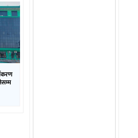
्गीकरण
ेसम्म