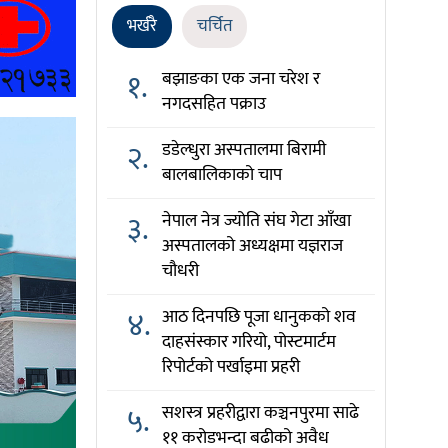
भर्खरै
चर्चित
१.
बझाङका एक जना चरेश र
नगदसहित पक्राउ
२.
डडेल्धुरा अस्पतालमा बिरामी
बालबालिकाको चाप
३.
नेपाल नेत्र ज्योति संघ गेटा आँखा
अस्पतालको अध्यक्षमा यज्ञराज
चौधरी
४.
आठ दिनपछि पूजा धानुकको शव
दाहसंस्कार गरियो, पोस्टमार्टम
रिपोर्टको पर्खाइमा प्रहरी
५.
सशस्त्र प्रहरीद्वारा कञ्चनपुरमा साढे
११ करोडभन्दा बढीको अवैध