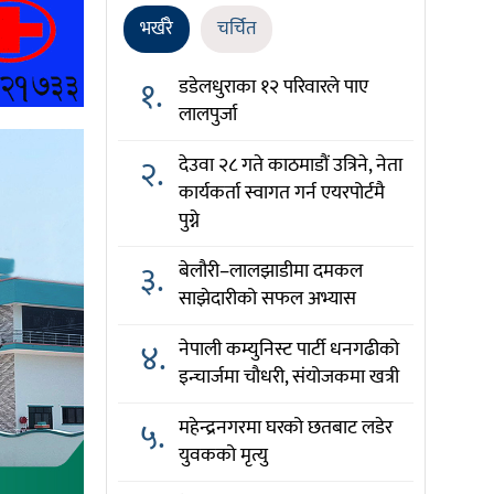
भर्खरै
चर्चित
१.
डडेलधुराका १२ परिवारले पाए
लालपुर्जा
२.
देउवा २८ गते काठमाडौं उत्रिने, नेता
कार्यकर्ता स्वागत गर्न एयरपोर्टमै
पुग्ने
३.
बेलौरी–लालझाडीमा दमकल
साझेदारीको सफल अभ्यास
४.
नेपाली कम्युनिस्ट पार्टी धनगढीको
इन्चार्जमा चौधरी, संयोजकमा खत्री
५.
महेन्द्रनगरमा घरको छतबाट लडेर
युवकको मृत्यु