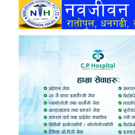
अन्तर्वार्ता
अर्थ
खेलकुद
मनोरञ्जन
अन्य