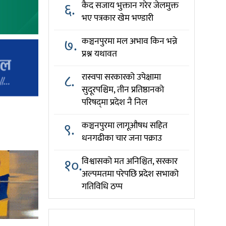
६.
कैद सजाय भुक्तान गरेर जेलमुक्त
भए पत्रकार खेम भण्डारी
७.
कञ्चनपुरमा मल अभाव किन भन्ने
प्रश्न यथावत
८.
रास्वपा सरकारको उपेक्षामा
सुदूरपश्चिम, तीन प्रतिष्ठानको
परिषद्‌मा प्रदेश नै निल
९.
कञ्चनपुरमा लागूऔषध सहित
धनगढीका चार जना पक्राउ
१०.
विश्वासको मत अनिश्चित, सरकार
अल्पमतमा परेपछि प्रदेश सभाको
गतिविधि ठप्प