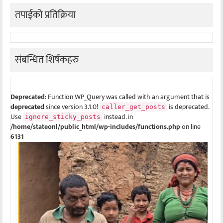
तपाईको प्रतिक्रिया
संबन्धित शिर्षकहरु
Deprecated
: Function WP_Query was called with an argument that is
deprecated
since version 3.1.0!
is deprecated.
caller_get_posts
Use
instead. in
ignore_sticky_posts
/home/stateonl/public_html/wp-includes/functions.php
on line
6131