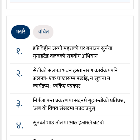
भर्खरै
चर्चित
१.
दृष्टिविहीन जग्गी महराको घर बनाउन सुर्नया
युनाइटेड क्लबको सहयोग अभियान
२.
सेतीको अलपत्र भवन हस्तान्तरण कार्यक्रमपनि
अलपत्र- एक घण्टासम्म पर्खाइ, न सूचना न
कार्यक्रम : फर्किए पत्रकार
३.
निर्मला पन्त प्रकरणमा सदनमै गृहमन्त्रीको प्रतिप्रश्न,
‘अब यो विषय संसदमा नउठाउनुस्’
४.
सुनको भाउ तोलमा आठ हजारले बढ्यो