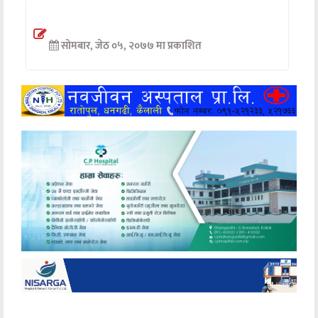
अन्तर्वार्ता
सोमबार, जेठ ०५, २०७७ मा प्रकाशित
अर्थ
खेलकुद
मनोरञ्जन
अन्य