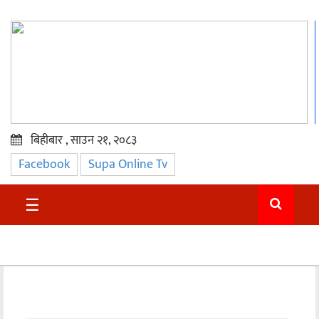
बिहीबार , साउन २१, २०८३
Facebook
Supa Online Tv
प्रमुख
समाचार
☰
सुदुर
राजनीति
समाचार
अन्तराष्ट्रिय