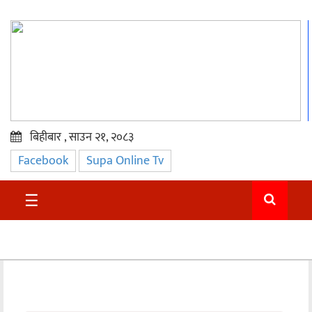
बिहीबार , साउन २१, २०८३
Facebook
Supa Online Tv
प्रमुख
समाचार
☰
सुदुर
राजनीति
समाचार
अन्तराष्ट्रिय