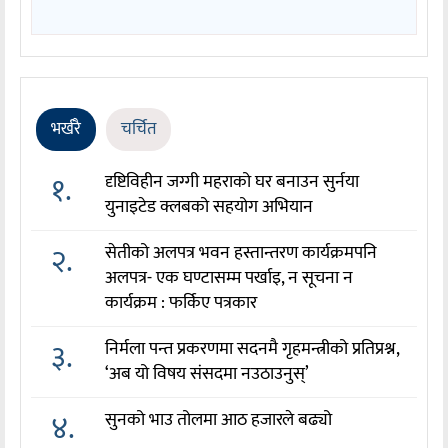
भर्खरै
चर्चित
१.
दृष्टिविहीन जग्गी महराको घर बनाउन सुर्नया
युनाइटेड क्लबको सहयोग अभियान
२.
सेतीको अलपत्र भवन हस्तान्तरण कार्यक्रमपनि
अलपत्र- एक घण्टासम्म पर्खाइ, न सूचना न
कार्यक्रम : फर्किए पत्रकार
३.
निर्मला पन्त प्रकरणमा सदनमै गृहमन्त्रीको प्रतिप्रश्न,
‘अब यो विषय संसदमा नउठाउनुस्’
४.
सुनको भाउ तोलमा आठ हजारले बढ्यो