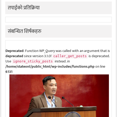
तपाईको प्रतिक्रिया
संबन्धित शिर्षकहरु
Deprecated
: Function WP_Query was called with an argument that is
deprecated
since version 3.1.0!
is deprecated.
caller_get_posts
Use
instead. in
ignore_sticky_posts
/home/stateonl/public_html/wp-includes/functions.php
on line
6131