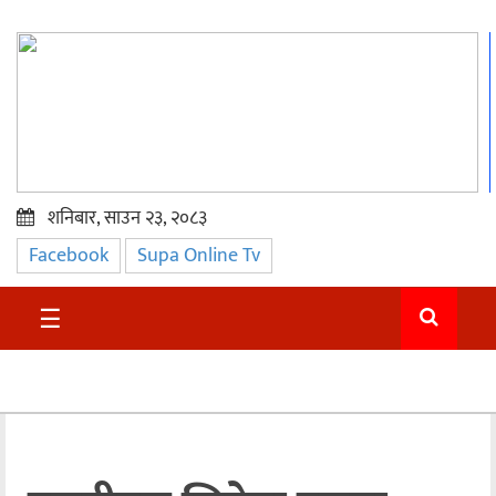
शनिबार, साउन २३, २०८३
Facebook
Supa Online Tv
प्रमुख
समाचार
☰
सुदुर
राजनीति
समाचार
अन्तराष्ट्रिय