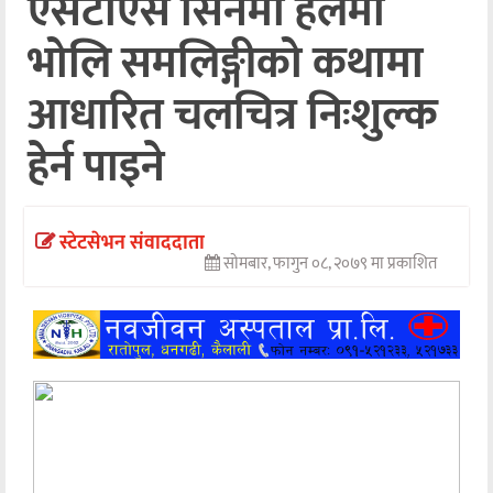
एसटीएस सिनेमा हलमा
अन्तर्वार्ता
भोलि समलिङ्गीको कथामा
अर्थ
आधारित चलचित्र निःशुल्क
खेलकुद
हेर्न पाइने
मनोरञ्जन
अन्य
स्टेटसेभन संवाददाता
सोमबार, फागुन ०८, २०७९ मा प्रकाशित