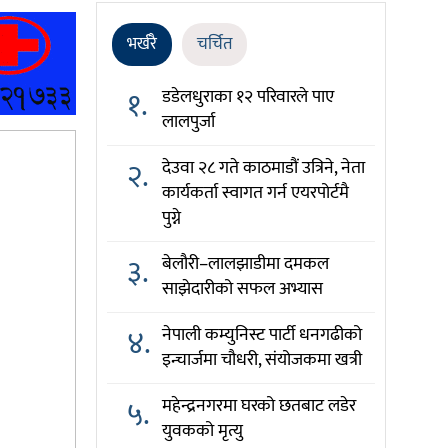
भर्खरै
चर्चित
१.
डडेलधुराका १२ परिवारले पाए
लालपुर्जा
२.
देउवा २८ गते काठमाडौं उत्रिने, नेता
कार्यकर्ता स्वागत गर्न एयरपोर्टमै
पुग्ने
३.
बेलौरी–लालझाडीमा दमकल
साझेदारीको सफल अभ्यास
४.
नेपाली कम्युनिस्ट पार्टी धनगढीको
इन्चार्जमा चौधरी, संयोजकमा खत्री
५.
महेन्द्रनगरमा घरको छतबाट लडेर
युवकको मृत्यु