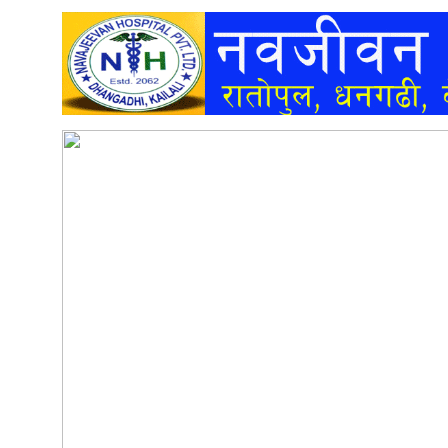
अन्तर्वार्ता
अर्थ
खेलकुद
मनोरञ्जन
अन्य