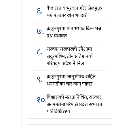
६.
कैद सजाय भुक्तान गरेर जेलमुक्त
भए पत्रकार खेम भण्डारी
७.
कञ्चनपुरमा मल अभाव किन भन्ने
प्रश्न यथावत
८.
रास्वपा सरकारको उपेक्षामा
सुदूरपश्चिम, तीन प्रतिष्ठानको
परिषद्‌मा प्रदेश नै निल
९.
कञ्चनपुरमा लागूऔषध सहित
धनगढीका चार जना पक्राउ
१०.
विश्वासको मत अनिश्चित, सरकार
अल्पमतमा परेपछि प्रदेश सभाको
गतिविधि ठप्प