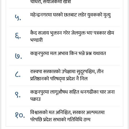
चौधरी, संयोजकमा खत्री
५.
महेन्द्रनगरमा घरको छतबाट लडेर युवकको मृत्यु
६.
कैद सजाय भुक्तान गरेर जेलमुक्त भए पत्रकार खेम
भण्डारी
७.
कञ्चनपुरमा मल अभाव किन भन्ने प्रश्न यथावत
८.
रास्वपा सरकारको उपेक्षामा सुदूरपश्चिम, तीन
प्रतिष्ठानको परिषद्‌मा प्रदेश नै निल
९.
कञ्चनपुरमा लागूऔषध सहित धनगढीका चार जना
पक्राउ
१०.
विश्वासको मत अनिश्चित, सरकार अल्पमतमा
परेपछि प्रदेश सभाको गतिविधि ठप्प