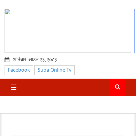
शनिबार, साउन २३, २०८३
Facebook
Supa Online Tv
प्रमुख
समाचार
☰
सुदुर
राजनीति
समाचार
अन्तराष्ट्रिय