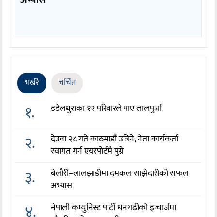
अभ्यास
भर्खरै
चर्चित
१.
डडेलधुराका १२ परिवारले पाए लालपुर्जा
२.
देउवा २८ गते काठमाडौं उत्रिने, नेता कार्यकर्ता
स्वागत गर्न एयरपोर्टमै पुग्ने
३.
बेलौरी–लालझाडीमा दमकल साझेदारीको सफल
अभ्यास
४.
नेपाली कम्युनिस्ट पार्टी धनगढीको इन्चार्जमा