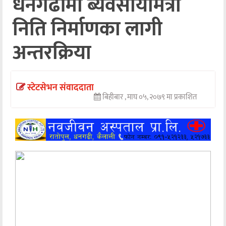
धनगढीमा ब्यवसायीमैत्री
अन्तर्वार्ता
निति निर्माणका लागी
अर्थ
अन्तरक्रिया
खेलकुद
मनोरञ्जन
स्टेटसेभन संवाददाता
बिहीबार , माघ ०५, २०७९ मा प्रकाशित
अन्य