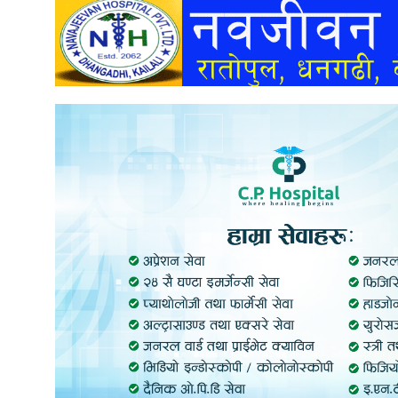
अन्तर्वार्ता
अर्थ
खेलकुद
मनोरञ्जन
अन्य