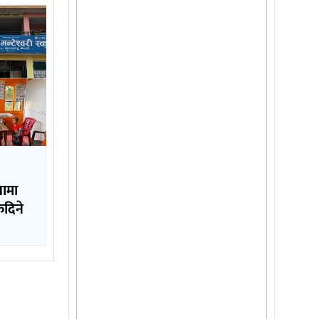
षामा
कदिने