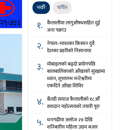
भर्खरै
चर्चित
१.
कैलालीमा लागुऔषधसहित दुई
जना पक्राउ
२.
नेपाल–भारतका किसान दुवै
देशका प्रहरीको निसानामा
३.
मोबाइलको बढ्दो प्रयोगपछि
बालबालिकाको आँखाको सुरक्षामा
ध्यान, शुभारम्भ मन्टेश्वरीमा
एकदिने आँखा शिविर
४.
बैतडी समाज कैलालीको १८औँ
रक्तदान महोत्सवको तयारी पूरा
५.
धनगढीमा असोज २४ देखि
शनिबारीय महिला उद्यम बजार