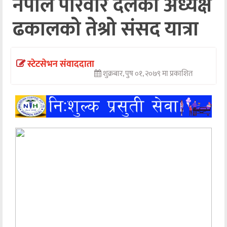
नेपाल परिवार दलका अध्यक्ष
अन्तर्वार्ता
ढकालको तेश्रो संसद यात्रा
अर्थ
खेलकुद
स्टेटसेभन संवाददाता
शुक्रबार, पुष ०१, २०७९ मा प्रकाशित
मनोरञ्जन
अन्य