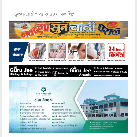
मङ्गलबार, असोज २७, २०७७ मा प्रकाशित