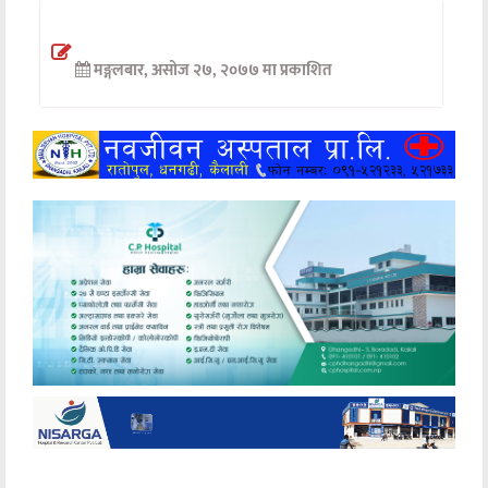
अन्तर्वार्ता
मङ्गलबार, असोज २७, २०७७ मा प्रकाशित
अर्थ
खेलकुद
मनोरञ्जन
अन्य