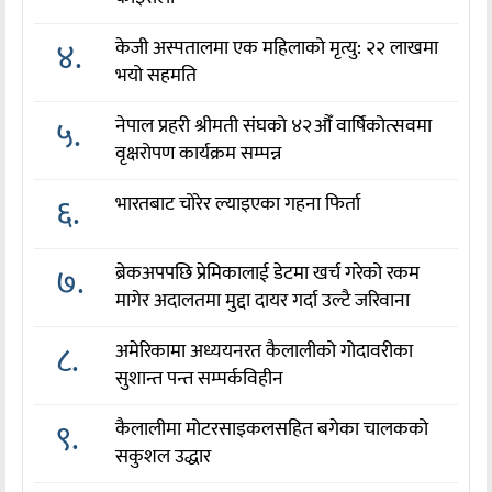
४.
केजी अस्पतालमा एक महिलाको मृत्यु: २२ लाखमा
भयो सहमति
५.
नेपाल प्रहरी श्रीमती संघको ४२औँ वार्षिकोत्सवमा
वृक्षरोपण कार्यक्रम सम्पन्न
६.
भारतबाट चोरेर ल्याइएका गहना फिर्ता
७.
ब्रेकअपपछि प्रेमिकालाई डेटमा खर्च गरेको रकम
मागेर अदालतमा मुद्दा दायर गर्दा उल्टै जरिवाना
८.
अमेरिकामा अध्ययनरत कैलालीको गोदावरीका
सुशान्त पन्त सम्पर्कविहीन
९.
कैलालीमा मोटरसाइकलसहित बगेका चालकको
सकुशल उद्धार