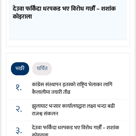
देउवा फर्किँदा धरपकड भए विरोध गर्छौँं – शशांक
कोइराला
भर्खरै
चर्चित
१.
कांग्रेस संस्थापन इतरको राष्ट्रिय भेलाका लागि
कैलालीमा तयारी तीव्र
२.
झुलाघाट भन्सार कार्यालयद्वारा लक्ष्य भन्दा बढी
राजश्व संकलन
३.
देउवा फर्किँदा धरपकड भए विरोध गर्छौँं – शशांक
कोइराला