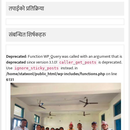
तपाईको प्रतिक्रिया
संबन्धित शिर्षकहरु
Deprecated
: Function WP_Query was called with an argument that is
deprecated
since version 3.1.0!
is deprecated.
caller_get_posts
Use
instead. in
ignore_sticky_posts
/home/stateonl/public_html/wp-includes/functions.php
on line
6131