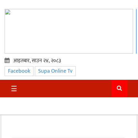
आइतबार, साउन २४, २०८३
Facebook
Supa Online Tv
प्रमुख
समाचार
☰
सुदुर
राजनीति
समाचार
अन्तराष्ट्रिय