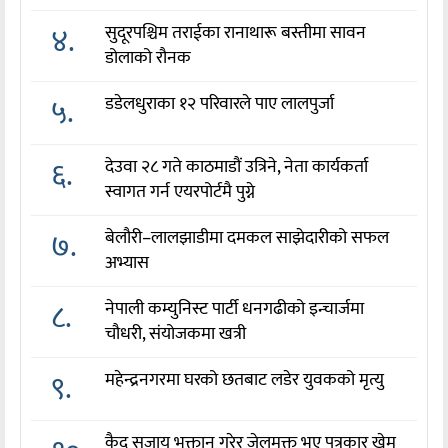
४.
सुदूरपश्चिम तराईका रानाथारू बस्तीमा सावन
डोलाको रौनक
५.
डडेलधुराका १२ परिवारले पाए लालपुर्जा
६.
देउवा २८ गते काठमाडौं उत्रिने, नेता कार्यकर्ता
स्वागत गर्न एयरपोर्टमै पुग्ने
७.
बेलौरी–लालझाडीमा दमकल साझेदारीको सफल
अभ्यास
८.
नेपाली कम्युनिस्ट पार्टी धनगढीको इन्चार्जमा
चौधरी, संयोजकमा खत्री
९.
महेन्द्रनगरमा घरको छतबाट लडेर युवकको मृत्यु
कैद सजाय भुक्तान गरेर जेलमुक्त भए पत्रकार खेम