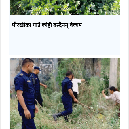
पौरखीका गाउँ कोही बस्दैनन् बेकाम