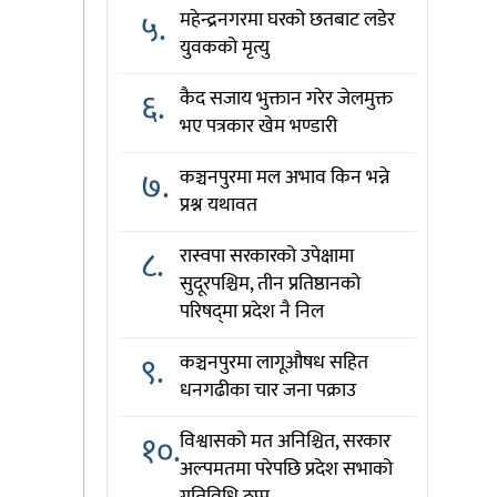
५.
महेन्द्रनगरमा घरको छतबाट लडेर
युवकको मृत्यु
६.
कैद सजाय भुक्तान गरेर जेलमुक्त
भए पत्रकार खेम भण्डारी
७.
कञ्चनपुरमा मल अभाव किन भन्ने
प्रश्न यथावत
८.
रास्वपा सरकारको उपेक्षामा
सुदूरपश्चिम, तीन प्रतिष्ठानको
परिषद्‌मा प्रदेश नै निल
९.
कञ्चनपुरमा लागूऔषध सहित
धनगढीका चार जना पक्राउ
१०.
विश्वासको मत अनिश्चित, सरकार
अल्पमतमा परेपछि प्रदेश सभाको