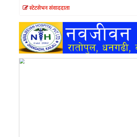
स्टेटसेभन संवाददाता
अन्तर्वार्ता
अर्थ
खेलकुद
मनोरञ्जन
अन्य