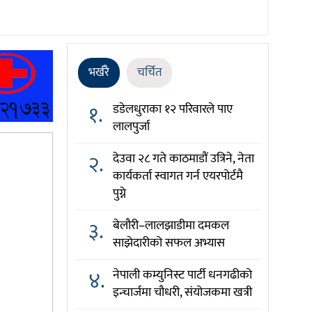
भर्खरै
चर्चित
१.
डडेलधुराका १२ परिवारले पाए
लालपुर्जा
२.
देउवा २८ गते काठमाडौं उत्रिने, नेता
कार्यकर्ता स्वागत गर्न एयरपोर्टमै
पुग्ने
३.
बेलौरी–लालझाडीमा दमकल
साझेदारीको सफल अभ्यास
४.
नेपाली कम्युनिस्ट पार्टी धनगढीको
इन्चार्जमा चौधरी, संयोजकमा खत्री