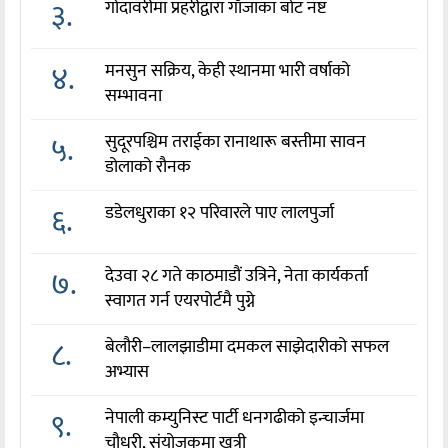
३.
गोदावरीमा प्रहरीद्वारा गाँजाका बोट नष्ट
४.
मनसुन सक्रिय, केही स्थानमा भारी वर्षाको
सम्भावना
५.
सुदूरपश्चिम तराईका रानाथारू बस्तीमा सावन
डोलाको रौनक
६.
डडेलधुराका १२ परिवारले पाए लालपुर्जा
७.
देउवा २८ गते काठमाडौं उत्रिने, नेता कार्यकर्ता
स्वागत गर्न एयरपोर्टमै पुग्ने
८.
बेलौरी–लालझाडीमा दमकल साझेदारीको सफल
अभ्यास
९.
नेपाली कम्युनिस्ट पार्टी धनगढीको इन्चार्जमा
चौधरी, संयोजकमा खत्री