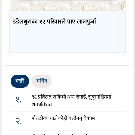
डडेलधुराका १२ परिवारले पाए लालपुर्जा
भर्खरै
चर्चित
१.
९६ प्रतिशत सकियो धान रोपाइँ, सुदूरपश्चिममा
शतप्रतिशत
२.
पौरखीका गाउँ कोही बस्दैनन् बेकाम