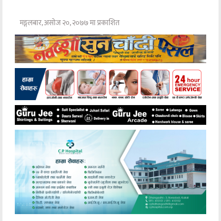
मङ्गलबार, असोज २०, २०७७ मा प्रकाशित