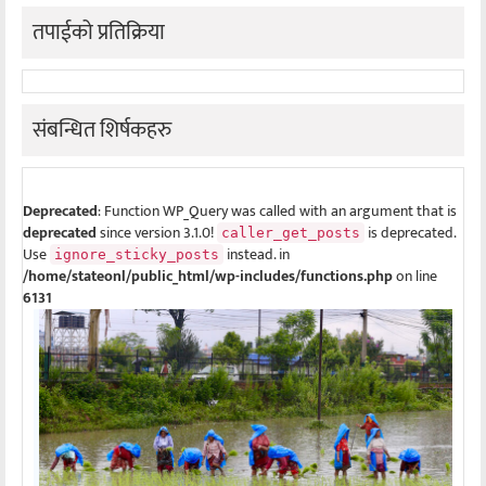
तपाईको प्रतिक्रिया
संबन्धित शिर्षकहरु
Deprecated
: Function WP_Query was called with an argument that is
deprecated
since version 3.1.0!
is deprecated.
caller_get_posts
Use
instead. in
ignore_sticky_posts
/home/stateonl/public_html/wp-includes/functions.php
on line
6131