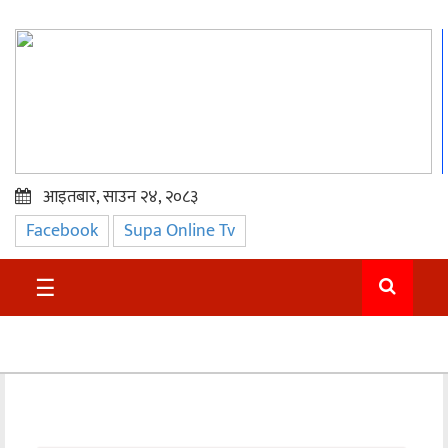
आइतबार, साउन २४, २०८३
Facebook
Supa Online Tv
प्रमुख
समाचार
☰
सुदुर
राजनीति
समाचार
अन्तराष्ट्रिय