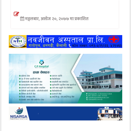
अन्तर्वार्ता
मङ्गलबार, असोज २०, २०७७ मा प्रकाशित
अर्थ
खेलकुद
मनोरञ्जन
अन्य