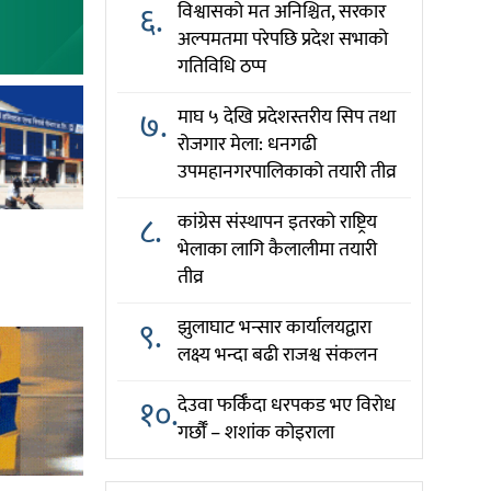
६.
विश्वासको मत अनिश्चित, सरकार
अल्पमतमा परेपछि प्रदेश सभाको
गतिविधि ठप्प
७.
माघ ५ देखि प्रदेशस्तरीय सिप तथा
रोजगार मेला: धनगढी
उपमहानगरपालिकाको तयारी तीव्र
८.
कांग्रेस संस्थापन इतरको राष्ट्रिय
भेलाका लागि कैलालीमा तयारी
तीव्र
९.
झुलाघाट भन्सार कार्यालयद्वारा
लक्ष्य भन्दा बढी राजश्व संकलन
१०.
देउवा फर्किँदा धरपकड भए विरोध
गर्छौँं – शशांक कोइराला