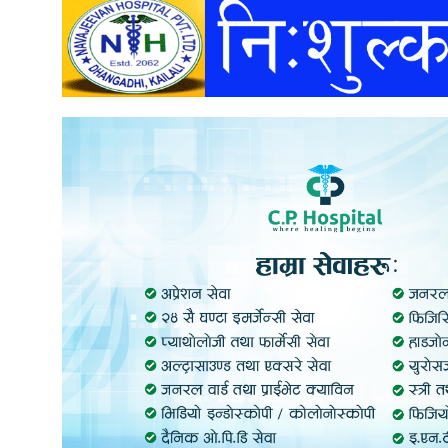
अन्तर्वार्ता
अर्थ
खेलकुद
मनोरञ्जन
अन्य