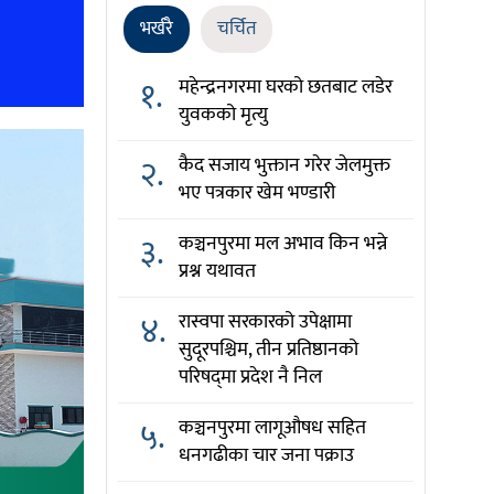
भर्खरै
चर्चित
१.
महेन्द्रनगरमा घरको छतबाट लडेर
युवकको मृत्यु
२.
कैद सजाय भुक्तान गरेर जेलमुक्त
भए पत्रकार खेम भण्डारी
३.
कञ्चनपुरमा मल अभाव किन भन्ने
प्रश्न यथावत
४.
रास्वपा सरकारको उपेक्षामा
सुदूरपश्चिम, तीन प्रतिष्ठानको
परिषद्‌मा प्रदेश नै निल
५.
कञ्चनपुरमा लागूऔषध सहित
धनगढीका चार जना पक्राउ