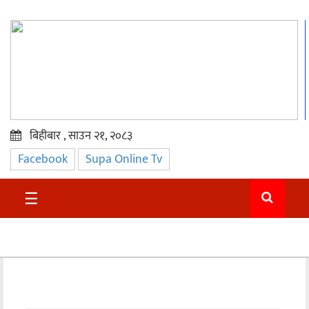
बिहीबार , साउन २१, २०८३
Facebook
Supa Online Tv
प्रमुख
समाचार
☰
सुदुर
राजनीति
समाचार
अन्तराष्ट्रिय