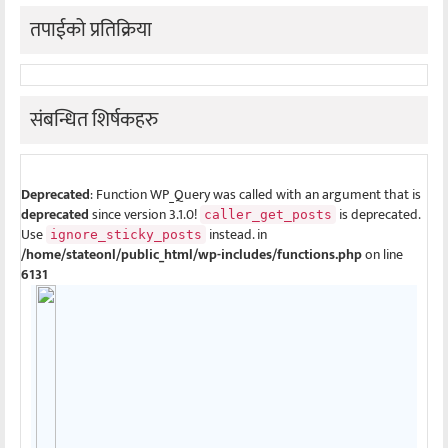
तपाईको प्रतिक्रिया
संबन्धित शिर्षकहरु
Deprecated
: Function WP_Query was called with an argument that is
deprecated
since version 3.1.0!
is deprecated.
caller_get_posts
Use
instead. in
ignore_sticky_posts
/home/stateonl/public_html/wp-includes/functions.php
on line
6131