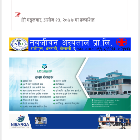
अन्तर्वार्ता
मङ्गलबार, असोज १३, २०७७ मा प्रकाशित
अर्थ
खेलकुद
मनोरञ्जन
अन्य