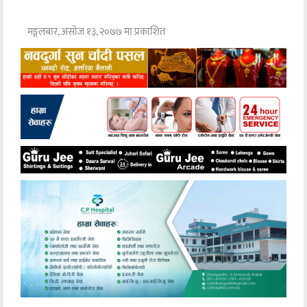
मङ्गलबार, असोज १३, २०७७ मा प्रकाशित