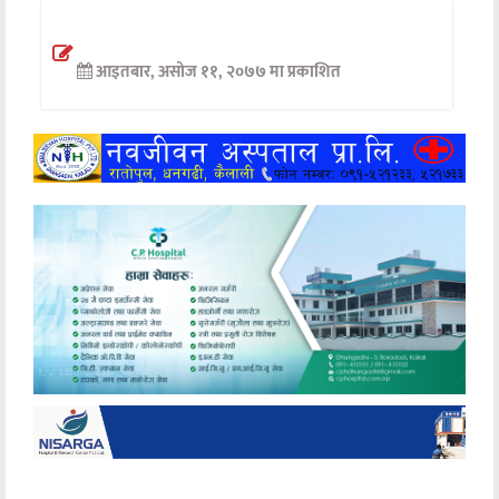
अन्तर्वार्ता
आइतबार, असोज ११, २०७७ मा प्रकाशित
अर्थ
खेलकुद
मनोरञ्जन
अन्य