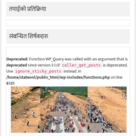
तपाईको प्रतिक्रिया
संबन्धित शिर्षकहरु
Deprecated
: Function WP_Query was called with an argument that is
deprecated
since version 3.1.0!
is deprecated.
caller_get_posts
Use
instead. in
ignore_sticky_posts
/home/stateonl/public_html/wp-includes/functions.php
on line
6131