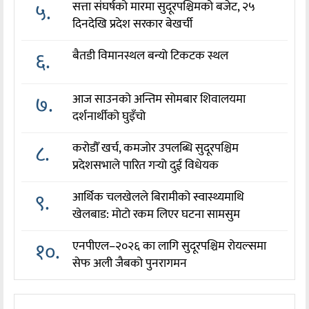
५.
सत्ता संघर्षको मारमा सुदूरपश्चिमको बजेट, २५
दिनदेखि प्रदेश सरकार बेखर्ची
६.
बैतडी विमानस्थल बन्यो टिकटक स्थल
७.
आज साउनको अन्तिम सोमबार शिवालयमा
दर्शनार्थीको घुइँचो
८.
करोडौँ खर्च, कमजोर उपलब्धि सुदूरपश्चिम
प्रदेशसभाले पारित गर्‍यो दुई विधेयक
९.
आर्थिक चलखेलले बिरामीको स्वास्थ्यमाथि
खेलबाड: मोटो रकम लिएर घटना सामसुम
१०.
एनपीएल–२०२६ का लागि सुदूरपश्चिम रोयल्समा
सेफ अली जैबको पुनरागमन