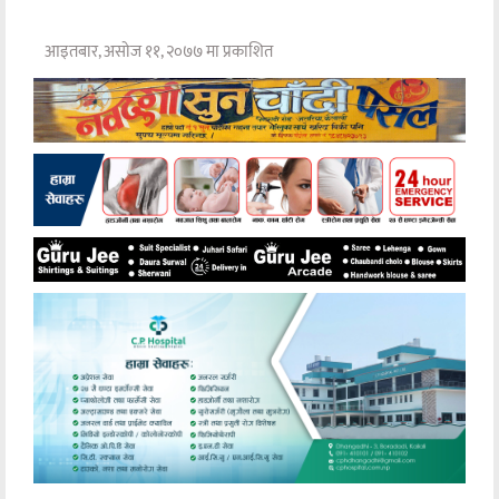
आइतबार, असोज ११, २०७७ मा प्रकाशित