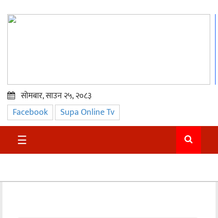
सोमबार, साउन २५, २०८३
Facebook
Supa Online Tv
प्रमुख
समाचार
☰
सुदुर
राजनीति
समाचार
अन्तराष्ट्रिय