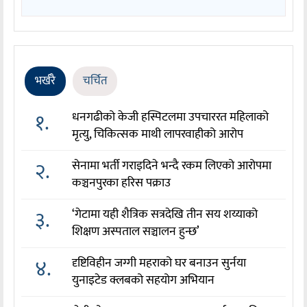
भर्खरै
चर्चित
१.
धनगढीको केजी हस्पिटलमा उपचाररत महिलाको
मृत्यु, चिकित्सक माथी लापरवाहीको आरोप
२.
सेनामा भर्ती गराइदिने भन्दै रकम लिएको आरोपमा
कञ्चनपुरका हरिस पक्राउ
३.
‘गेटामा यही शैत्रिक सत्रदेखि तीन सय शय्याको
शिक्षण अस्पताल सञ्चालन हुन्छ’
४.
दृष्टिविहीन जग्गी महराको घर बनाउन सुर्नया
युनाइटेड क्लबको सहयोग अभियान