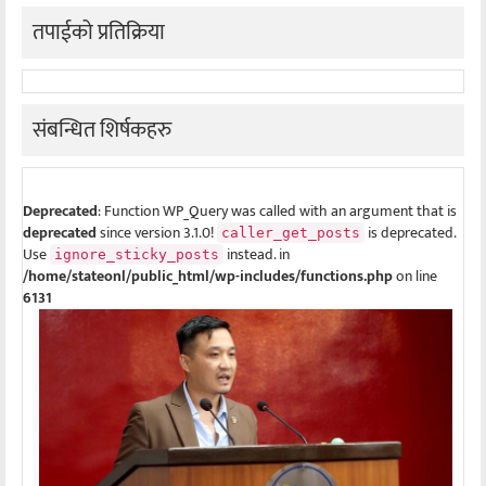
तपाईको प्रतिक्रिया
संबन्धित शिर्षकहरु
Deprecated
: Function WP_Query was called with an argument that is
deprecated
since version 3.1.0!
is deprecated.
caller_get_posts
Use
instead. in
ignore_sticky_posts
/home/stateonl/public_html/wp-includes/functions.php
on line
6131