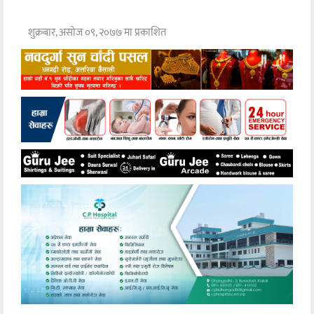
शुक्रबार, असोज ०९, २०७७ मा प्रकाशित