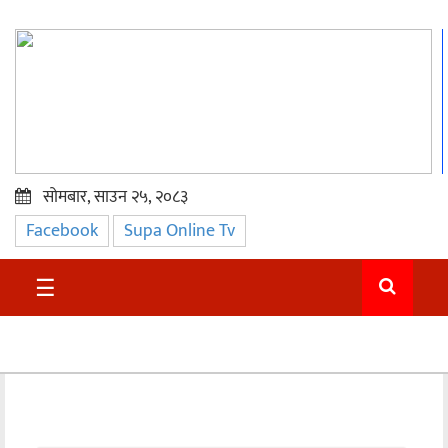
सोमबार, साउन २५, २०८३
Facebook
Supa Online Tv
प्रमुख
समाचार
☰
सुदुर
राजनीति
समाचार
अन्तराष्ट्रिय