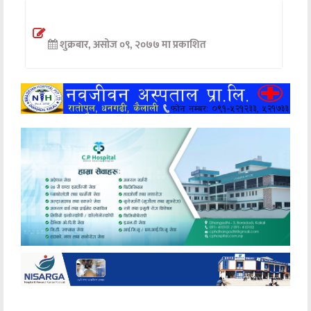
अन्तर्वार्ता
शुक्रबार, असोज ०९, २०७७ मा प्रकाशित
अर्थ
खेलकुद
मनोरञ्जन
अन्य