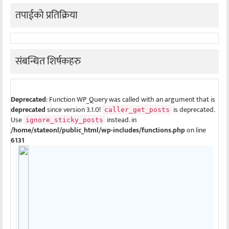
तपाईको प्रतिक्रिया
संबन्धित शिर्षकहरु
Deprecated
: Function WP_Query was called with an argument that is
deprecated
since version 3.1.0!
is deprecated.
caller_get_posts
Use
instead. in
ignore_sticky_posts
/home/stateonl/public_html/wp-includes/functions.php
on line
6131