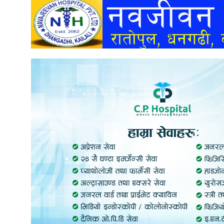
अन्तर्वार्ता
अर्थ
खेलकुद
मनोरञ्जन
अन्य