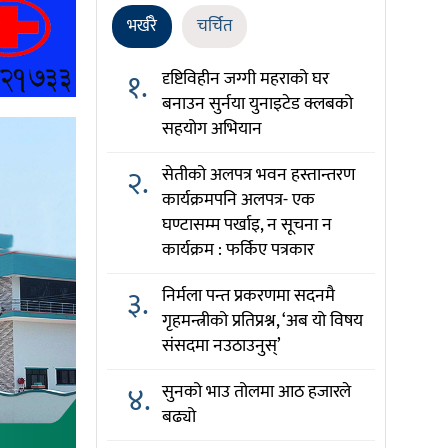
भर्खरै
चर्चित
१.
दृष्टिविहीन जग्गी महराको घर
बनाउन सुर्नया युनाइटेड क्लबको
सहयोग अभियान
२.
सेतीको अलपत्र भवन हस्तान्तरण
कार्यक्रमपनि अलपत्र- एक
घण्टासम्म पर्खाइ, न सूचना न
कार्यक्रम : फर्किए पत्रकार
३.
निर्मला पन्त प्रकरणमा सदनमै
गृहमन्त्रीको प्रतिप्रश्न, ‘अब यो विषय
संसदमा नउठाउनुस्’
४.
सुनको भाउ तोलमा आठ हजारले
बढ्यो