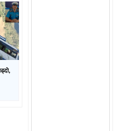
बढ्दो,