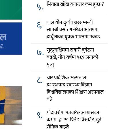
५.
भियाग्रा खाँदा क्यान्सर कम हुन्छ ?
६.
बाल यौन दुर्व्यवहारसम्बन्धी
सामग्री प्रसारण गरेको आरोपमा
दार्चुलाका युवक भारतमा पक्राउ
७.
सुदूरपश्चिममा सवारी दुर्घटना
बढ्दो, तीन वर्षमा ५६९ जनाको
मृत्यु
८.
चार प्रादेशिक अस्पताल
दशरथचन्द स्वास्थ्य विज्ञान
विश्वविद्यालयका शिक्षण अस्पताल
बन्ने
९.
गोदावरीमा फायरिङ अभ्यासका
क्रममा ह्याण्ड ग्रिनेड विस्फोट, दुई
सैनिक घाइते