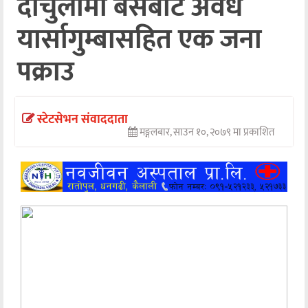
दार्चुलामा बसबाट अवैध
अन्तर्वार्ता
यार्सागुम्बासहित एक जना
अर्थ
पक्राउ
खेलकुद
मनोरञ्जन
स्टेटसेभन संवाददाता
मङ्गलबार, साउन १०, २०७९ मा प्रकाशित
अन्य