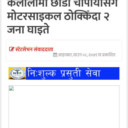
कैलालीमा छाडा चौपायासँग
अन्तर्वार्ता
मोटरसाइकल ठोक्किँदा २
अर्थ
जना घाइते
खेलकुद
मनोरञ्जन
स्टेटसेभन संवाददाता
आइतबार, साउन ०८, २०७९ मा प्रकाशित
अन्य