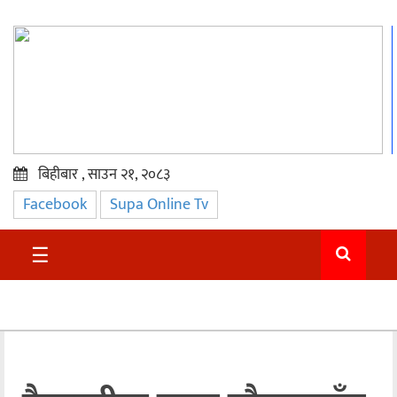
बिहीबार , साउन २१, २०८३
Facebook
Supa Online Tv
प्रमुख
समाचार
☰
सुदुर
राजनीति
समाचार
अन्तराष्ट्रिय