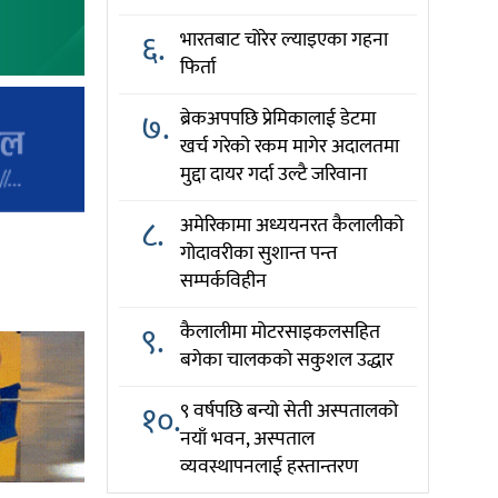
६.
भारतबाट चोरेर ल्याइएका गहना
फिर्ता
७.
ब्रेकअपपछि प्रेमिकालाई डेटमा
खर्च गरेको रकम मागेर अदालतमा
मुद्दा दायर गर्दा उल्टै जरिवाना
८.
अमेरिकामा अध्ययनरत कैलालीको
गोदावरीका सुशान्त पन्त
सम्पर्कविहीन
९.
कैलालीमा मोटरसाइकलसहित
बगेका चालकको सकुशल उद्धार
१०.
९ वर्षपछि बन्यो सेती अस्पतालको
नयाँ भवन, अस्पताल
व्यवस्थापनलाई हस्तान्तरण