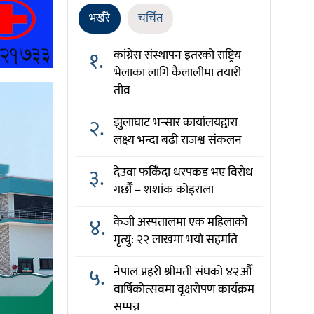
भर्खरै
चर्चित
१.
कांग्रेस संस्थापन इतरको राष्ट्रिय
भेलाका लागि कैलालीमा तयारी
तीव्र
२.
झुलाघाट भन्सार कार्यालयद्वारा
लक्ष्य भन्दा बढी राजश्व संकलन
३.
देउवा फर्किँदा धरपकड भए विरोध
गर्छौँं – शशांक कोइराला
४.
केजी अस्पतालमा एक महिलाको
मृत्यु: २२ लाखमा भयो सहमति
५.
नेपाल प्रहरी श्रीमती संघको ४२औँ
वार्षिकोत्सवमा वृक्षरोपण कार्यक्रम
सम्पन्न