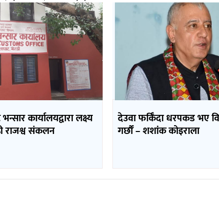
भन्सार कार्यालयद्वारा लक्ष्य
देउवा फर्किँदा धरपकड भए व
ढी राजश्व संकलन
गर्छौँं – शशांक कोइराला