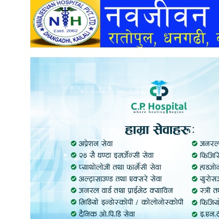
अन्तर्वार्ता
अर्थ
खेलकुद
मनोरञ्जन
अन्य