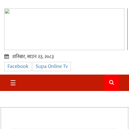
शनिबार, साउन २३, २०८३
Facebook
Supa Online Tv
प्रमुख
समाचार
☰
सुदुर
राजनीति
समाचार
अन्तराष्ट्रिय