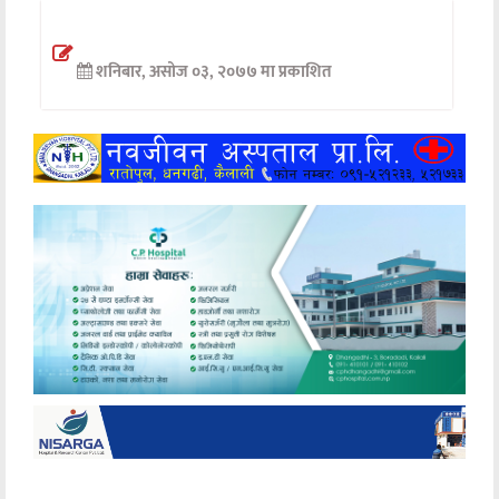
अन्तर्वार्ता
शनिबार, असोज ०३, २०७७ मा प्रकाशित
अर्थ
खेलकुद
मनोरञ्जन
अन्य