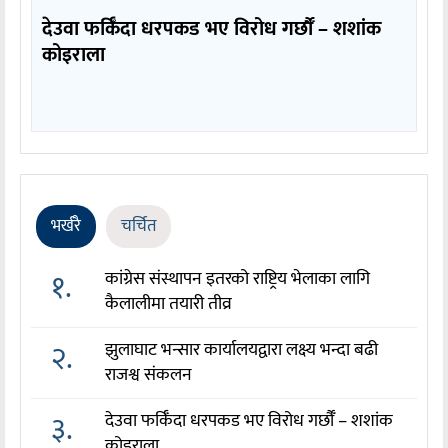
देउवा फर्किँदा धरपकड भए विरोध गर्छौँं – शशांक
कोइराला
भर्खरै
चर्चित
१.
कांग्रेस संस्थापन इतरको राष्ट्रिय भेलाका लागि
कैलालीमा तयारी तीव्र
२.
झुलाघाट भन्सार कार्यालयद्वारा लक्ष्य भन्दा बढी
राजश्व संकलन
३.
देउवा फर्किँदा धरपकड भए विरोध गर्छौँं – शशांक
कोइराला