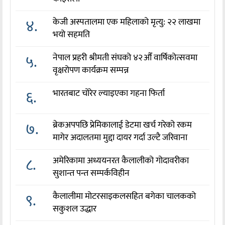
४.
केजी अस्पतालमा एक महिलाको मृत्यु: २२ लाखमा
भयो सहमति
५.
नेपाल प्रहरी श्रीमती संघको ४२औँ वार्षिकोत्सवमा
वृक्षरोपण कार्यक्रम सम्पन्न
६.
भारतबाट चोरेर ल्याइएका गहना फिर्ता
७.
ब्रेकअपपछि प्रेमिकालाई डेटमा खर्च गरेको रकम
मागेर अदालतमा मुद्दा दायर गर्दा उल्टै जरिवाना
८.
अमेरिकामा अध्ययनरत कैलालीको गोदावरीका
सुशान्त पन्त सम्पर्कविहीन
९.
कैलालीमा मोटरसाइकलसहित बगेका चालकको
सकुशल उद्धार