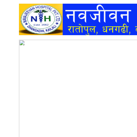
अन्तर्वार्ता
अर्थ
खेलकुद
मनोरञ्जन
अन्य