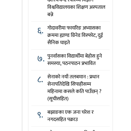
दशरथचन्द स्वास्थ्य विज्ञान
विश्वविद्यालयका शिक्षण अस्पताल
बन्ने
६.
गोदावरीमा फायरिङ अभ्यासका
क्रममा ह्याण्ड ग्रिनेड विस्फोट, दुई
सैनिक घाइते
७.
पुनर्वासका विद्यार्थीमा बेहोस हुने
समस्या, पठनपाठन प्रभावित
८.
सेनाको नयाँ तलबमान : प्रधान
सेनापतिदेखि सिपाहीसम्म
महिनामा कसले कति पाउँछन् ?
(सूचीसहित)
९.
बझाङका एक जना चरेश र
नगदसहित पक्राउ