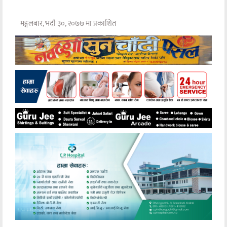
मङ्गलबार, भदौ ३०, २०७७ मा प्रकाशित