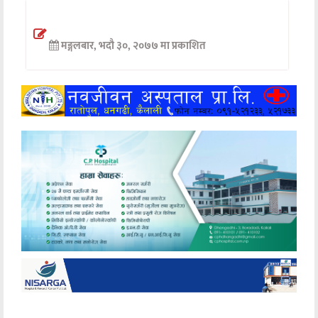
अन्तर्वार्ता
मङ्गलबार, भदौ ३०, २०७७ मा प्रकाशित
अर्थ
खेलकुद
मनोरञ्जन
अन्य