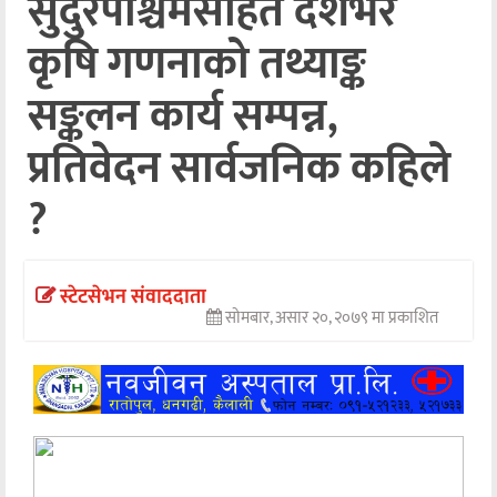
सुदुरपश्चिमसहित देशभर
अन्तर्वार्ता
कृषि गणनाको तथ्याङ्क
अर्थ
सङ्कलन कार्य सम्पन्न,
खेलकुद
प्रतिवेदन सार्वजनिक कहिले
मनोरञ्जन
?
अन्य
स्टेटसेभन संवाददाता
सोमबार, असार २०, २०७९ मा प्रकाशित