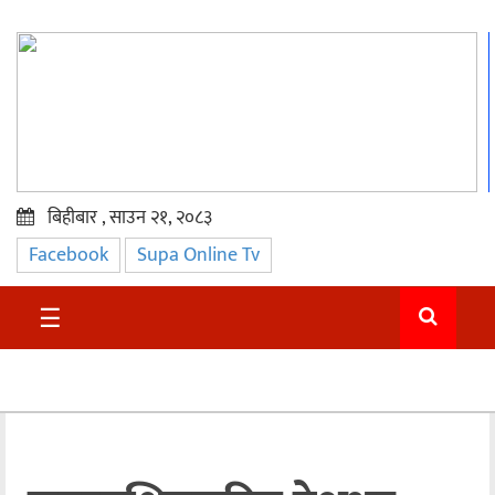
बिहीबार , साउन २१, २०८३
Facebook
Supa Online Tv
प्रमुख
समाचार
☰
सुदुर
राजनीति
समाचार
अन्तराष्ट्रिय