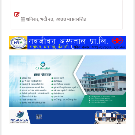
अन्तर्वार्ता
शनिबार, भदौ २७, २०७७ मा प्रकाशित
अर्थ
खेलकुद
मनोरञ्जन
अन्य