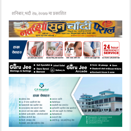
शनिबार, भदौ २७, २०७७ मा प्रकाशित