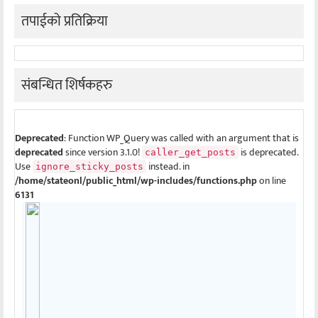
तपाईको प्रतिक्रिया
संबन्धित शिर्षकहरु
Deprecated
: Function WP_Query was called with an argument that is
deprecated
since version 3.1.0!
is deprecated.
caller_get_posts
Use
instead. in
ignore_sticky_posts
/home/stateonl/public_html/wp-includes/functions.php
on line
6131