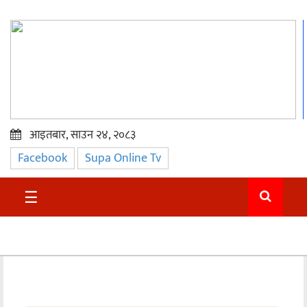
आइतबार, साउन २४, २०८३
Facebook
Supa Online Tv
प्रमुख
समाचार
☰
सुदुर
राजनीति
समाचार
अन्तराष्ट्रिय