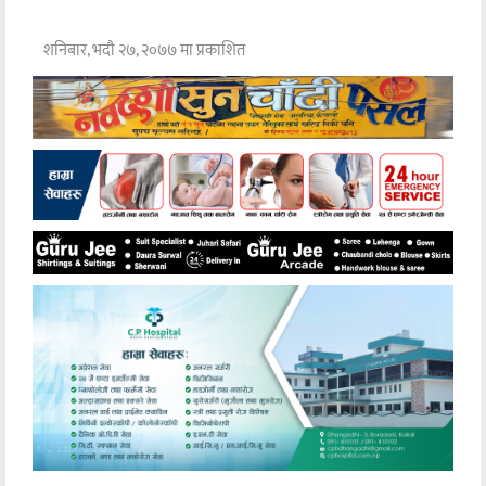
शनिबार, भदौ २७, २०७७ मा प्रकाशित