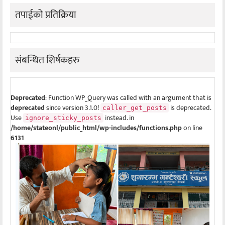
तपाईको प्रतिक्रिया
संबन्धित शिर्षकहरु
Deprecated
: Function WP_Query was called with an argument that is
deprecated
since version 3.1.0!
is deprecated.
caller_get_posts
Use
instead. in
ignore_sticky_posts
/home/stateonl/public_html/wp-includes/functions.php
on line
6131