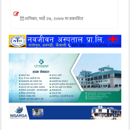
अन्तर्वार्ता
शनिबार, भदौ २७, २०७७ मा प्रकाशित
अर्थ
खेलकुद
मनोरञ्जन
अन्य