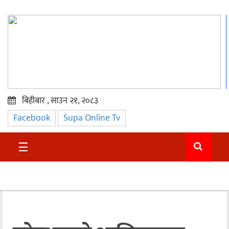
बिहीबार , साउन २१, २०८३
Facebook
Supa Online Tv
प्रमुख
समाचार
☰
सुदुर
राजनीति
समाचार
अन्तराष्ट्रिय