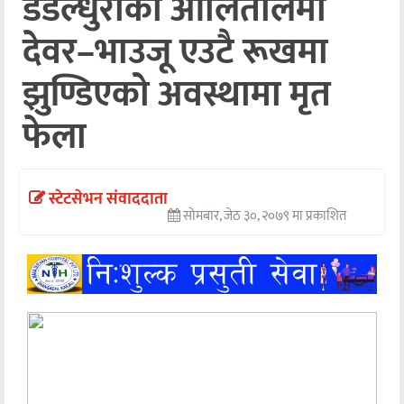
डडेल्धुराको आलितालमा
अन्तर्वार्ता
देवर–भाउजू एउटै रूखमा
अर्थ
झुण्डिएको अवस्थामा मृत
खेलकुद
फेला
मनोरञ्जन
अन्य
स्टेटसेभन संवाददाता
सोमबार, जेठ ३०, २०७९ मा प्रकाशित