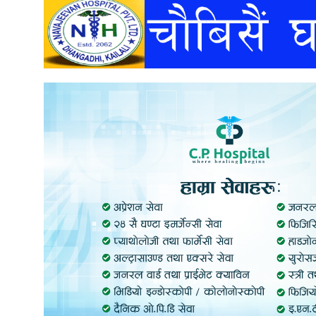
अन्तर्वार्ता
अर्थ
खेलकुद
मनोरञ्जन
अन्य