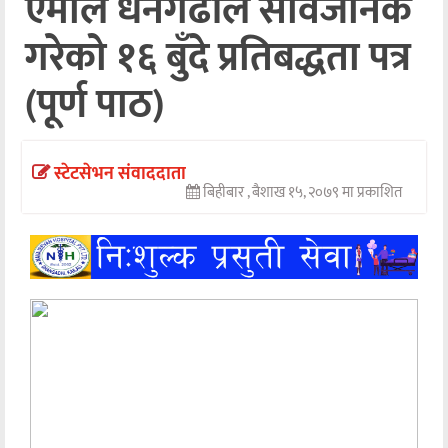
एमाले धनगढीले सार्वजनिक
अन्तर्वार्ता
गरेको १६ बुँदे प्रतिबद्धता पत्र
अर्थ
(पूर्ण पाठ)
खेलकुद
मनोरञ्जन
स्टेटसेभन संवाददाता
बिहीबार , बैशाख १५, २०७९ मा प्रकाशित
अन्य