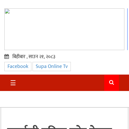
बिहीबार , साउन २१, २०८३
Facebook
Supa Online Tv
प्रमुख
समाचार
☰
सुदुर
राजनीति
समाचार
अन्तराष्ट्रिय