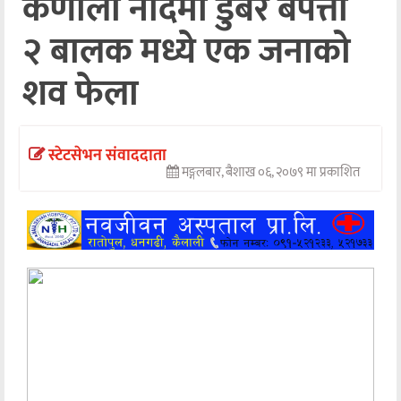
कर्णाली नदिमा डुबेर बेपत्ता
अन्तर्वार्ता
२ बालक मध्ये एक जनाको
अर्थ
शव फेला
खेलकुद
मनोरञ्जन
स्टेटसेभन संवाददाता
मङ्गलबार, बैशाख ०६, २०७९ मा प्रकाशित
अन्य