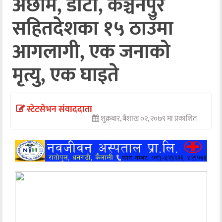
अछाम, डोटी, कञ्चनपुर
अन्तर्वार्ता
सहितदेशका १५ ठाउँमा
अर्थ
आगलागी, एक जनाको
खेलकुद
मृत्यु, एक घाइते
मनोरञ्जन
अन्य
स्टेटसेभन संवाददाता
शुक्रबार, बैशाख ०२, २०७९ मा प्रकाशित