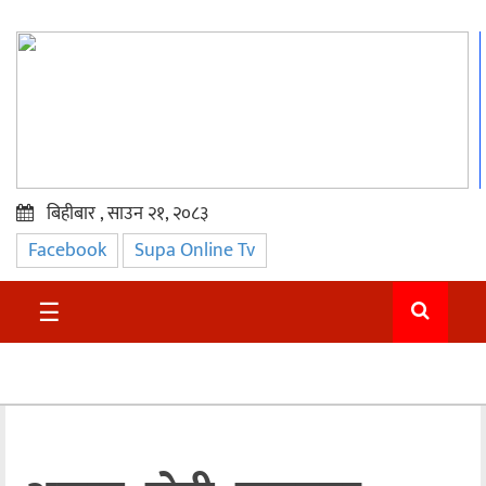
बिहीबार , साउन २१, २०८३
Facebook
Supa Online Tv
प्रमुख
समाचार
☰
सुदुर
राजनीति
समाचार
अन्तराष्ट्रिय