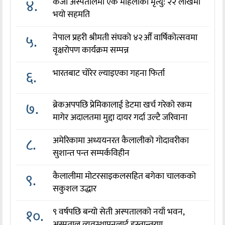
४.
केजी अस्पतालमा एक महिलाको मृत्यु: २२ लाखमा
भयो सहमति
५.
नेपाल प्रहरी श्रीमती संघको ४२औँ वार्षिकोत्सवमा
वृक्षरोपण कार्यक्रम सम्पन्न
६.
भारतबाट चोरेर ल्याइएका गहना फिर्ता
७.
ब्रेकअपपछि प्रेमिकालाई डेटमा खर्च गरेको रकम
मागेर अदालतमा मुद्दा दायर गर्दा उल्टै जरिवाना
८.
अमेरिकामा अध्ययनरत कैलालीको गोदावरीका
सुशान्त पन्त सम्पर्कविहीन
९.
कैलालीमा मोटरसाइकलसहित बगेका चालकको
सकुशल उद्धार
१०.
९ वर्षपछि बन्यो सेती अस्पतालको नयाँ भवन,
अस्पताल व्यवस्थापनलाई हस्तान्तरण