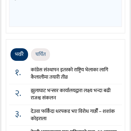
भर्खरै
चर्चित
१.
कांग्रेस संस्थापन इतरको राष्ट्रिय भेलाका लागि
कैलालीमा तयारी तीव्र
२.
झुलाघाट भन्सार कार्यालयद्वारा लक्ष्य भन्दा बढी
राजश्व संकलन
३.
देउवा फर्किँदा धरपकड भए विरोध गर्छौँं – शशांक
कोइराला