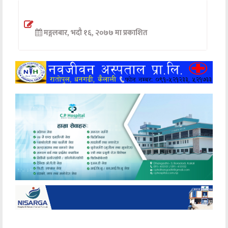
अन्तर्वार्ता
मङ्गलबार, भदौ १६, २०७७ मा प्रकाशित
अर्थ
खेलकुद
मनोरञ्जन
अन्य