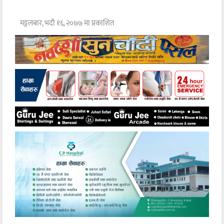
मङ्गलबार, भदौ १६, २०७७ मा प्रकाशित