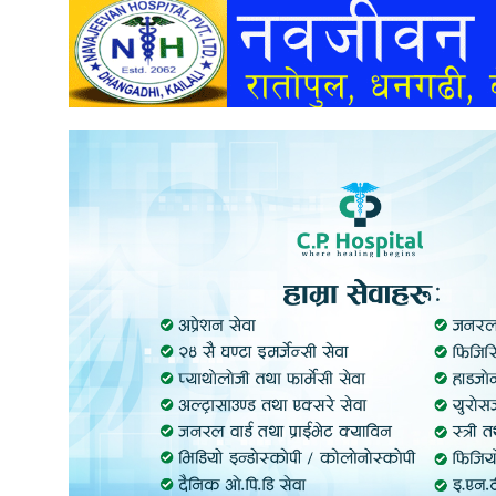
अन्तर्वार्ता
अर्थ
खेलकुद
मनोरञ्जन
अन्य