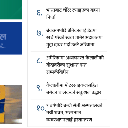
६.
भारतबाट चोरेर ल्याइएका गहना
फिर्ता
७.
ब्रेकअपपछि प्रेमिकालाई डेटमा
खर्च गरेको रकम मागेर अदालतमा
मुद्दा दायर गर्दा उल्टै जरिवाना
८.
अमेरिकामा अध्ययनरत कैलालीको
गोदावरीका सुशान्त पन्त
सम्पर्कविहीन
९.
कैलालीमा मोटरसाइकलसहित
बगेका चालकको सकुशल उद्धार
१०.
९ वर्षपछि बन्यो सेती अस्पतालको
नयाँ भवन, अस्पताल
व्यवस्थापनलाई हस्तान्तरण