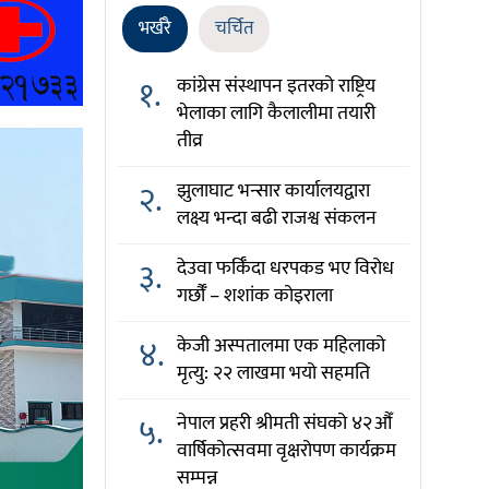
भर्खरै
चर्चित
१.
कांग्रेस संस्थापन इतरको राष्ट्रिय
भेलाका लागि कैलालीमा तयारी
तीव्र
२.
झुलाघाट भन्सार कार्यालयद्वारा
लक्ष्य भन्दा बढी राजश्व संकलन
३.
देउवा फर्किँदा धरपकड भए विरोध
गर्छौँं – शशांक कोइराला
४.
केजी अस्पतालमा एक महिलाको
मृत्यु: २२ लाखमा भयो सहमति
५.
नेपाल प्रहरी श्रीमती संघको ४२औँ
वार्षिकोत्सवमा वृक्षरोपण कार्यक्रम
सम्पन्न