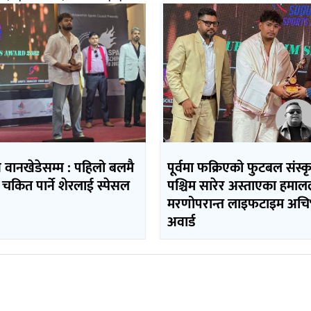
ि वानखेडेसम्म : पहिलो बलमै
पूर्वमा फक्रिएको फुटबल संस्
 चकित पार्ने शेरलाई स्पेसल
पश्चिम सारेर अस्ताएका हमा
मरणोपरान्त लाइफटाइम अचिभ
अवार्ड